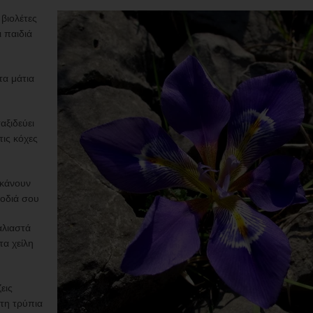
 βιολέτες
 παιδιά
τα μάτια
αξιδεύει
ις κόχες
 κάνουν
οδιά σου
αλιαστά
τα χείλη
εις
 τη τρύπια