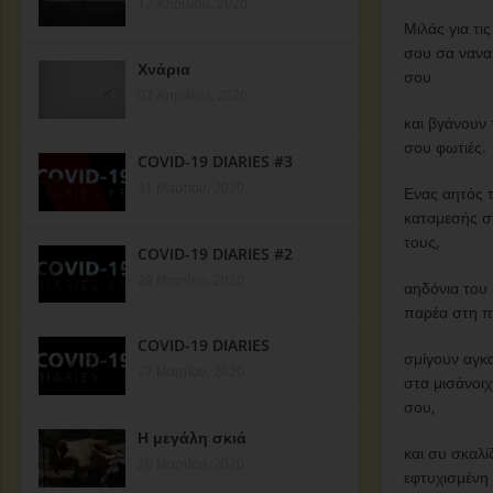
17 Απριλίου, 2020
Μιλάς για τις
σου σα ναναι
Χνάρια
σου
02 Απριλίου, 2020
και βγάνουν 
σου φωτιές.
COVID-19 DIARIES #3
31 Μαρτίου, 2020
Ενας αητός τ
καταμεσής στ
τους,
COVID-19 DIARIES #2
29 Μαρτίου, 2020
αηδόνια του
παρέα στη π
COVID-19 DIARIES
σμίγουν αγκ
27 Μαρτίου, 2020
στα μισάνοιχ
σου,
Η μεγάλη σκιά
και συ σκαλίζ
20 Μαρτίου, 2020
εφτυχισμένη