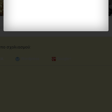
ΑΝΑΓΝΩΣΗ ΝΕΚΡΟΥ
(ΛΥΠΗ)
025
06 Σεπτεμβρίου, 2023
16 Ιουνίου, 2023
όπο σχολιασμoύ:
ok
Wordpress
Google+