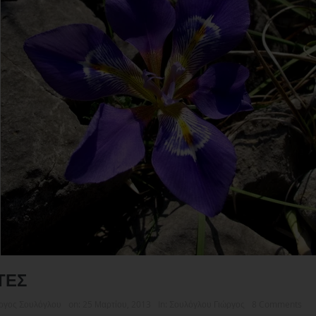
ΤΕΣ
ργος Σουλόγλου
on:
25 Μαρτίου, 2013
In:
Σουλόγλου Γιώργος
8 Comments