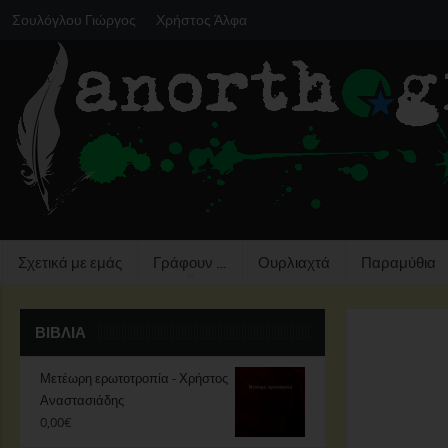
Σουλόγλου Γιώργος
Χρήστος Άλφα
Σχετικά με εμάς
Γράφουν …
Ουρλιαχτά
Παραμύθια
ΒΙΒΛΊΑ
Μετέωρη ερωτοτροπία - Χρήστος
Αναστασιάδης
0,00
€