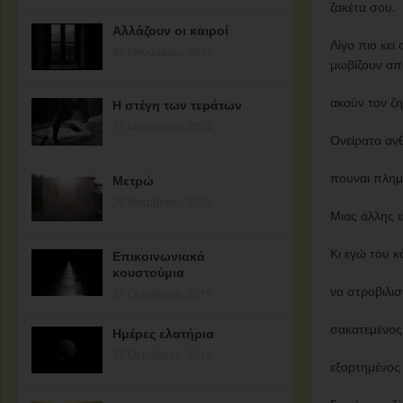
ζακέτα σου.
Αλλάζουν οι καιροί
Λίγο πιο κει 
30 Ιανουαρίου, 2020
μωβίζουν απ
ακούν τον ζη
Η στέγη των τεράτων
13 Ιανουαρίου, 2020
Ονείρατα ανθ
πουναι πλημ
Μετρώ
20 Νοεμβρίου, 2019
Μιας άλλης ε
Κι εγώ του 
Επικοινωνιακά
κουστούμια
να στροβιλι
31 Οκτωβρίου, 2019
σακατεμένος
Ημέρες ελατήρια
07 Οκτωβρίου, 2019
εξαρτημένος