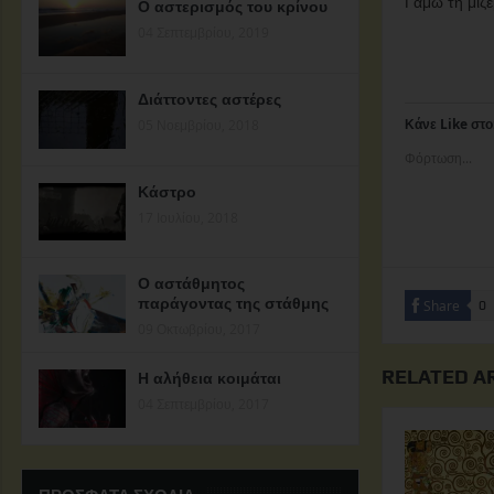
Γαμώ τη μιζ
Ο αστερισμός του κρίνου
04 Σεπτεμβρίου, 2019
Διάττοντες αστέρες
Κάνε Like στο
05 Νοεμβρίου, 2018
Φόρτωση...
Κάστρο
17 Ιουλίου, 2018
Ο αστάθμητος
παράγοντας της στάθμης
Share
0
09 Οκτωβρίου, 2017
RELATED A
Η αλήθεια κοιμάται
04 Σεπτεμβρίου, 2017