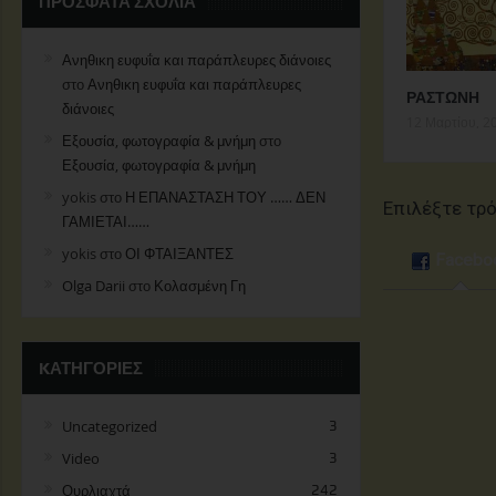
ΠΡΌΣΦΑΤΑ ΣΧΌΛΙΑ
Ανηθικη ευφυΐα και παράπλευρες διάνοιες
στο
Ανηθικη ευφυΐα και παράπλευρες
ΡΑΣΤΩΝΗ
διάνοιες
12 Μαρτίου, 2
Εξουσία, φωτογραφία & μνήμη
στο
Εξουσία, φωτογραφία & μνήμη
yokis
στο
Η ΕΠΑΝΑΣΤΑΣΗ ΤΟΥ …… ΔΕΝ
Επιλέξτε τρ
ΓΑΜΙΕΤΑΙ……
yokis
στο
ΟΙ ΦΤΑΙΞΑΝΤΕΣ
Facebo
Olga Darii
στο
Κολασμένη Γη
KΑΤΗΓΟΡΊΕΣ
Uncategorized
3
Video
3
Ουρλιαχτά
242