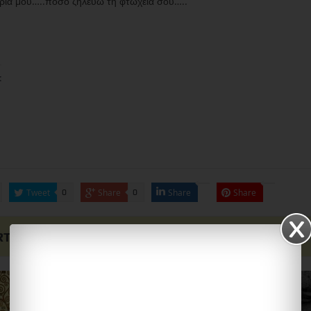
έρια μου…..πόσο ζηλεύω τη φτώχεια σου…..
:
Tweet
Share
Share
Share
0
0
RTICLES