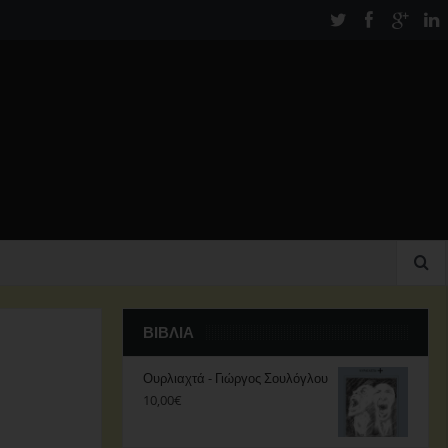
ΒΙΒΛΊΑ
Ουρλιαχτά - Γιώργος Σουλόγλου
10,00
€