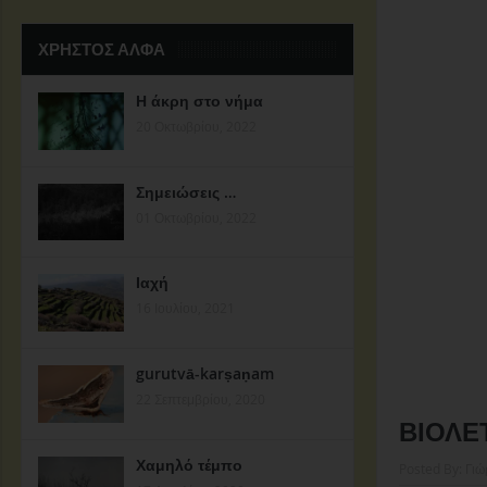
ΧΡΗΣΤΟΣ ΑΛΦΑ
Η άκρη στο νήμα
20 Οκτωβρίου, 2022
Σημειώσεις …
01 Οκτωβρίου, 2022
Ιαχή
16 Ιουλίου, 2021
gurutvā-karṣaṇam
22 Σεπτεμβρίου, 2020
ΒΙΟΛΕ
Χαμηλό τέμπο
Posted By:
Γιώ