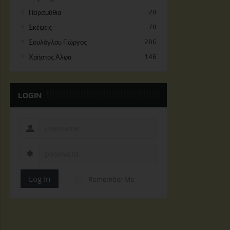
Παραμύθια
28
Σκέψεις
78
Σουλόγλου Γιώργος
286
Χρήστος Άλφα
146
LOGIN
Log In
Remember Me