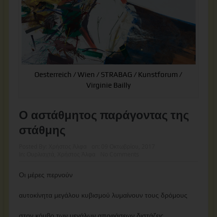
Oesterreich / Wien / STRABAG / Kunstforum /
Virginie Bailly
Ο αστάθμητος παράγοντας της
στάθμης
Posted By:
Χρήστος Άλφα
on:
09 Οκτωβρίου, 2017
In:
Ουρλιαχτά
,
Χρήστος Άλφα
No Comments
Οι μέρες περνούν
αυτοκίνητα μεγάλου κυβισμού λυμαίνουν τους δρόμους
στον κόμβο των μεγάλων αποφάσεων διστάζεις