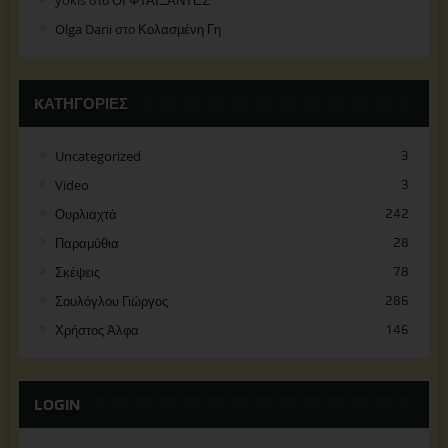
yokis
στο
ΟΙ ΦΤΑΙΞΑΝΤΕΣ
Olga Darii
στο
Κολασμένη Γη
KΑΤΗΓΟΡΊΕΣ
Uncategorized
3
Video
3
Ουρλιαχτά
242
Παραμύθια
28
Σκέψεις
78
Σουλόγλου Γιώργος
286
Χρήστος Άλφα
146
LOGIN