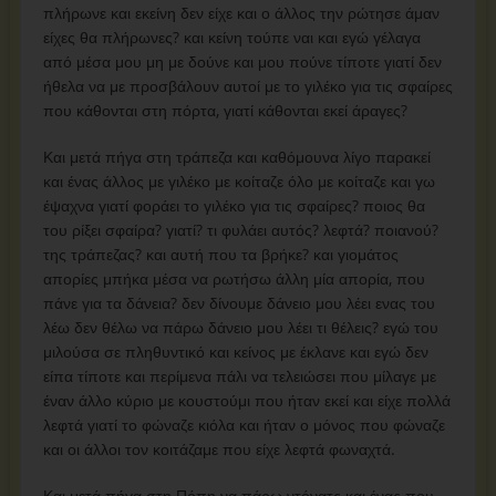
πλήρωνε και εκείνη δεν είχε και ο άλλος την ρώτησε άμαν
είχες θα πλήρωνες? και κείνη τούπε ναι και εγώ γέλαγα
από μέσα μου μη με δούνε και μου πούνε τίποτε γιατί δεν
ήθελα να με προσβάλουν αυτοί με το γιλέκο για τις σφαίρες
που κάθονται στη πόρτα, γιατί κάθονται εκεί άραγες?
Και μετά πήγα στη τράπεζα και καθόμουνα λίγο παρακεί
και ένας άλλος με γιλέκο με κοίταζε όλο με κοίταζε και γω
έψαχνα γιατί φοράει το γιλέκο για τις σφαίρες? ποιος θα
του ρίξει σφαίρα? γιατί? τι φυλάει αυτός? λεφτά? ποιανού?
της τράπεζας? και αυτή που τα βρήκε? και γιομάτος
απορίες μπήκα μέσα να ρωτήσω άλλη μία απορία, που
πάνε για τα δάνεια? δεν δίνουμε δάνειο μου λέει ενας του
λέω δεν θέλω να πάρω δάνειο μου λέει τι θέλεις? εγώ του
μιλούσα σε πληθυντικό και κείνος με έκλανε και εγώ δεν
είπα τίποτε και περίμενα πάλι να τελειώσει που μίλαγε με
έναν άλλο κύριο με κουστούμι που ήταν εκεί και είχε πολλά
λεφτά γιατί το φώναζε κιόλα και ήταν ο μόνος που φώναζε
και οι άλλοι τον κοιτάζαμε που είχε λεφτά φωναχτά.
Και μετά πήγα στη Πόπη να πάρω ντόνατς και ένας που