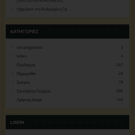
yokis
στο
ΟΙ ΦΤΑΙΞΑΝΤΕΣ
Olga Darii
στο
Κολασμένη Γη
KΑΤΗΓΟΡΊΕΣ
Uncategorized
3
Video
3
Ουρλιαχτά
242
Παραμύθια
28
Σκέψεις
78
Σουλόγλου Γιώργος
286
Χρήστος Άλφα
146
LOGIN