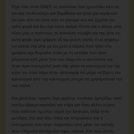
Είχα πάει στον ΟΑΕΕ να κανονίσω που χρωστάω κάτι τις,
και είχε πολύ κόσμο και βαρέθηκα και ήταν μία κυρία εκεί
και μου είπε ότι είναι από το χάραμα εκεί και έρχεται για
τρίτη φορά και δεν έχει κάνει ακόμα τίποτε και ο άλλος από
πίσω μου ο παππούς τη κοιτούσε στραβά και της είπε ότι
αυτή φταίει γιατί ψήφισε νδ και εκείνη τούπε τι να ψηφίσω
και κείνος της είπε χα και μετά ο κύριος που ήταν στο
γραφείο είχε θυμώσει πολύ με τη κοπέλα που ήταν
μπροστά από μένα που του έλεγε ότι η ταυτότητα της
ήταν πριν παντρευτεί γιατί είχε χάσει τη καινούργια και της
είχαν πει όταν πήγε στην αστυνομία ότι μέχρι να βγει η πιο
καινούργια από την καινούργια μπορεί να χρησιμοποιεί την
πιο παλιά.
Και μετά ένας νεαρός λίγο αράπης πούλαγε ομπρέλες γιατί
απόξω έβρεχε καρέκλες και πήρε μία ένας άλλος κύριος
που καθόταν όχι στην ουρά την δικιά μας αλλά ήταν
μονάχος του εκεί που πάνε και πληρώνουν και η
νοστιμούλα που ήταν παραπίσω από μένα τον κοίταζε
που πλήρωνε και είχε ένα ύφος κάπως έτσι που αυτός