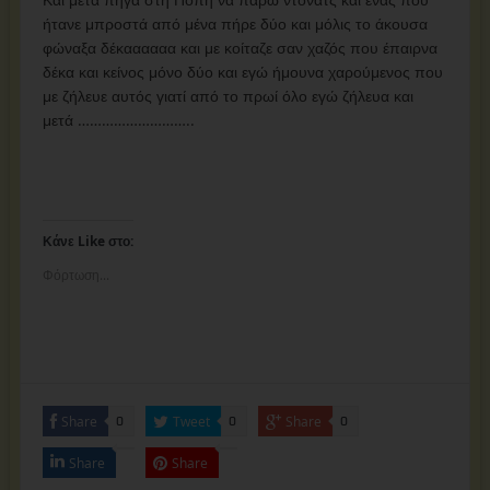
ήτανε μπροστά από μένα πήρε δύο και μόλις το άκουσα
φώναξα δέκαααααα και με κοίταζε σαν χαζός που έπαιρνα
δέκα και κείνος μόνο δύο και εγώ ήμουνα χαρούμενος που
με ζήλευε αυτός γιατί από το πρωί όλο εγώ ζήλευα και
μετά ………………………..
Κάνε Like στο:
Φόρτωση...
Share
Tweet
Share
0
0
0
Share
Share