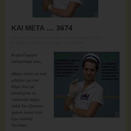
ΚΑΙ ΜΕΤΑ …. 3674
Posted By:
Γιώργος Σουλόγλου
on:
05 Δεκεμβρίου, 2013
In:
Σκέψεις
,
Σουλόγλου Γιώργος
2 Comments
Κυρία Γιωργία
καλησπέρα σας,
ήθελα πολύ να σας
μιλήσω για ένα
θέμα που με
απασχολεί το
τελευταίο καιρό,
αλλά δεν έβρισκα
χρόνο ένεκα που
έχω πολλές
δουλειές.