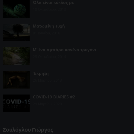
Όλα είναι κύκλος ρε
18 Οκτωβρίου, 2013
Ματωμένη ευχή
01 Ιουνίου, 2016
Μ’ ένα σμπάρο κανένα τρυγόνι
25 Οκτωβρίου, 2014
Έκρηξη
26 Μαρτίου, 2013
COVID-19 DIARIES #2
29 Μαρτίου, 2020
Σουλόγλου Γιώργος