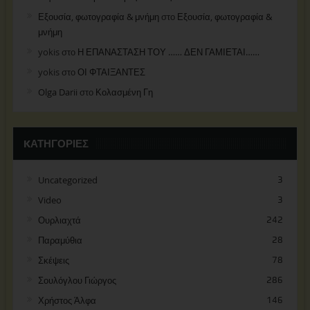
Εξουσία, φωτογραφία & μνήμη
στο
Εξουσία, φωτογραφία &
μνήμη
yokis
στο
Η ΕΠΑΝΑΣΤΑΣΗ ΤΟΥ …… ΔΕΝ ΓΑΜΙΕΤΑΙ……
yokis
στο
ΟΙ ΦΤΑΙΞΑΝΤΕΣ
Olga Darii
στο
Κολασμένη Γη
KΑΤΗΓΟΡΊΕΣ
Uncategorized
3
Video
3
Ουρλιαχτά
242
Παραμύθια
28
Σκέψεις
78
Σουλόγλου Γιώργος
286
Χρήστος Άλφα
146