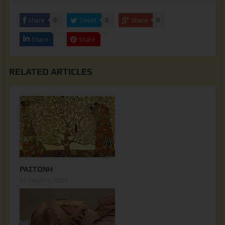
Share
Tweet
Share
0
0
0
Share
Share
RELATED ARTICLES
ΡΑΣΤΩΝΗ
12 Μαρτίου, 2025