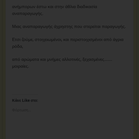
ανήμπορων έστω και στην άθλια διαδικασία
αναπαραγωγής.
Μιας αναπαραγωγής άχρηστης που στερείται παραγωγής.
Ετσι ζούμε, στοιχειωμένοι, και περιστοιχισμένοι από άγρια
ρόδα,
από αρώματα και μνήμες αλλοτινές, ξεχασμένες…….
μοιραίες.
Κάνε Like στο:
Φόρτωση...