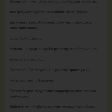
Ζωσμένοι τη καμπούρα,τα έρμα μιας ξεχασμένης νιότης,
που ψάχνοντας μάταια να αναδυθεί γίνεται βάρος.
Ζητιαναρέοι μιας άλλης ζωής,αλλοτινής, αταίριαστης,
απαστράπτουσας,
ωσάν λευκής χιόνος.
Μάταιοι, μα και μικρόκαρδοι μεσ’ στην ακαρδοσύνη μας,
πολεμάμε το εγώ μας.
Για ποιον? ..Για το εμείς…?..αφού εγώ είμαστε μεις…
Ικέτες μιας λύπης θλιμμένης.
Γιατρευτές μιας πληγής κακοφορμισμένης,που τρώει τα
σωθικά μας.
Βαδιστές στο αδιάβατο μονοπάτι γελοίων ονειρώξεων,